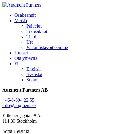
Osakeannit
Meistä
Palvelut
Transaktiot
Tiimi
Ura
Vaikutustavoitteemme
Uutiset
Ota yhteyttä
Fi
English
Svenska
Suomi
Augment Partners AB
+46-8-604 22 55
info@augment.se
Eriksbergsgatan 8 A
114 30 Stockholm
Sofia Helsinki