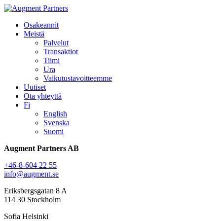
Osakeannit
Meistä
Palvelut
Transaktiot
Tiimi
Ura
Vaikutustavoitteemme
Uutiset
Ota yhteyttä
Fi
English
Svenska
Suomi
Augment Partners AB
+46-8-604 22 55
info@augment.se
Eriksbergsgatan 8 A
114 30 Stockholm
Sofia Helsinki