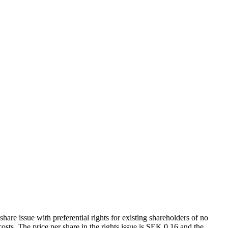
are issue with preferential rights for existing shareholders of no
sts. The price per share in the rights issue is SEK 0.16 and the