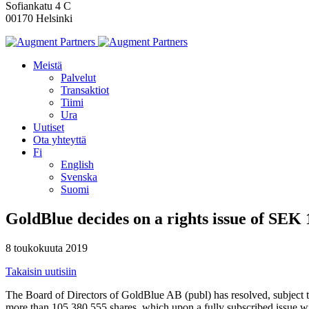
Sofiankatu 4 C
00170 Helsinki
Meistä
Palvelut
Transaktiot
Tiimi
Ura
Uutiset
Ota yhteyttä
Fi
English
Svenska
Suomi
GoldBlue decides on a rights issue of SEK 
8 toukokuuta 2019
Takaisin uutisiin
The Board of Directors of GoldBlue AB (publ) has resolved, subject to 
more than 105,380,555 shares, which upon a fully subscribed issue will