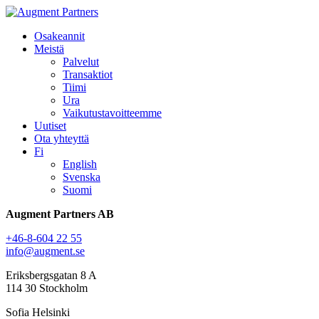
Osakeannit
Meistä
Palvelut
Transaktiot
Tiimi
Ura
Vaikutustavoitteemme
Uutiset
Ota yhteyttä
Fi
English
Svenska
Suomi
Augment Partners AB
+46-8-604 22 55
info@augment.se
Eriksbergsgatan 8 A
114 30 Stockholm
Sofia Helsinki