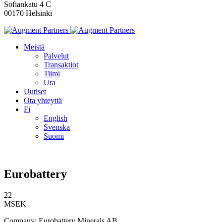
Sofiankatu 4 C
00170 Helsinki
Meistä
Palvelut
Transaktiot
Tiimi
Ura
Uutiset
Ota yhteyttä
Fi
English
Svenska
Suomi
Eurobattery
22
MSEK
Company: Eurobattery Minerals AB