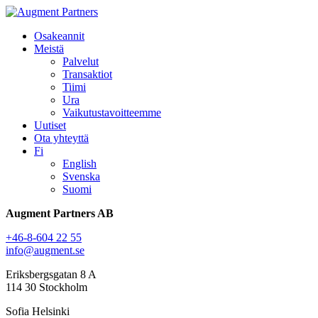
Osakeannit
Meistä
Palvelut
Transaktiot
Tiimi
Ura
Vaikutustavoitteemme
Uutiset
Ota yhteyttä
Fi
English
Svenska
Suomi
Augment Partners AB
+46-8-604 22 55
info@augment.se
Eriksbergsgatan 8 A
114 30 Stockholm
Sofia Helsinki