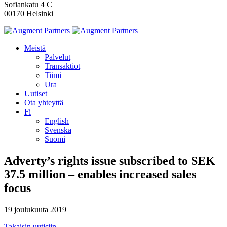
Sofiankatu 4 C
00170 Helsinki
Meistä
Palvelut
Transaktiot
Tiimi
Ura
Uutiset
Ota yhteyttä
Fi
English
Svenska
Suomi
Adverty’s rights issue subscribed to SEK
37.5 million – enables increased sales
focus
19 joulukuuta 2019
Takaisin uutisiin