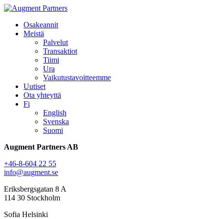
Osakeannit
Meistä
Palvelut
Transaktiot
Tiimi
Ura
Vaikutustavoitteemme
Uutiset
Ota yhteyttä
Fi
English
Svenska
Suomi
Augment Partners AB
+46-8-604 22 55
info@augment.se
Eriksbergsgatan 8 A
114 30 Stockholm
Sofia Helsinki