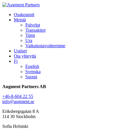
Osakeannit
Meistä
Palvelut
Transaktiot
Tiimi
Ura
Vaikutustavoitteemme
Uutiset
Ota yhteyttä
Fi
English
Svenska
Suomi
Augment Partners AB
+46-8-604 22 55
info@augment.se
Eriksbergsgatan 8 A
114 30 Stockholm
Sofia Helsinki